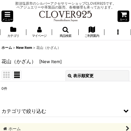
那須塩原市のシルバーアクセサリーショップCLOVER925です。
ペアジュエリーや革製品の販売、各種修理も承っております。
メニュー
カート
カテゴリ
マイページ
商品検索
ご利用案内
ホーム
>
New Item
>
花山（かざん）
花山（かざん）
[
New Item
]
表示順変更
閉じる
0
件
サブカテゴリ
:
表示数
:
カテゴリで絞り込む
並び順
:
花山（かざん） (全商品)
ホーム