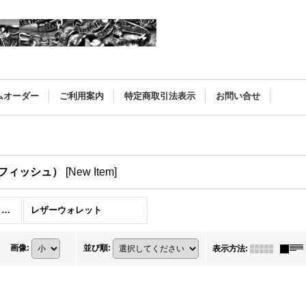
ムオーダー
ご利用案内
特定商取引法表示
お問い合せ
ッドフィッシュ）
[
New Item
]
GOD FISH（ゴッドフィッシュ） (全商品)
レザーウォレット
画像
:
並び順
:
表示方法
: