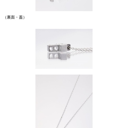
（裏面・蓋）