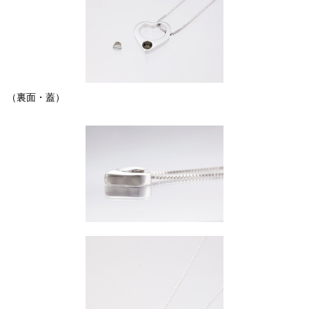
（裏面・蓋）