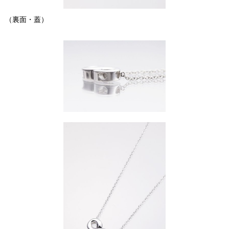
（裏面・蓋）