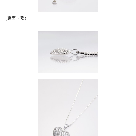
（裏面・蓋）