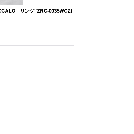
OCALO リング
[
ZRG-0035WCZ
]