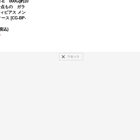
T-E 000G(約10
一点もの ガラ
ィピアス メン
ィース
[
CG-BP-
(税込)
か
リセット