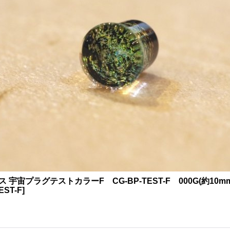
ラス 宇宙プラグテストカラーF CG-BP-TEST-F 000G(約
EST-F
]