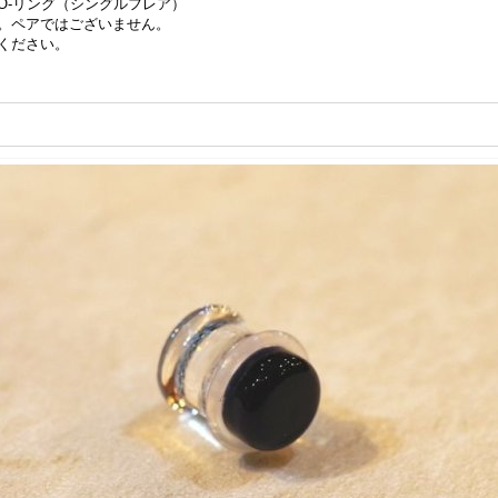
O-リング（シングルフレア）
。ペアではございません。
ください。