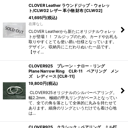
CLOVER Leather ラウンドジップ・ウォレッ
ト/CLW02 レザー 革小物 財布
[
CLW02
]
41,695
円
(税込)
在庫なし
CLOVER Leatherから新たにオリジナルウォレッ
トが登場！！ フルジップのため、カードやお札も
取りやすくとても使い易い仕様となっています。
デザイン、収納共にこだわりぬいた一品です。
【サイ…
CLOVER925 プレーン・ナロー・リング
Plane Narrow Ring CLR-11 ペアリング メン
ズ レディース
[
CLR-11
]
19,800
円
(税込)
CLOVER925オリジナルのシルバーペアリング。
幅2.2mm、極細の甲丸リングがベースとなってい
て、全ての角を落として全体的に丸みを持たせて
あります。細身のリングというだけでも着け心地
は…
CLOVER925 クラシック・ペアリング ミル打