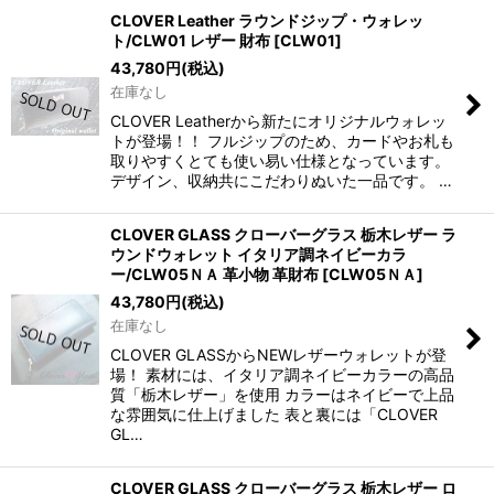
CLOVER Leather ラウンドジップ・ウォレッ
ト/CLW01 レザー 財布
[
CLW01
]
43,780
円
(税込)
在庫なし
CLOVER Leatherから新たにオリジナルウォレッ
トが登場！！ フルジップのため、カードやお札も
取りやすくとても使い易い仕様となっています。
デザイン、収納共にこだわりぬいた一品です。 …
CLOVER GLASS クローバーグラス 栃木レザー ラ
ウンドウォレット イタリア調ネイビーカラ
ー/CLW05ＮＡ 革小物 革財布
[
CLW05ＮＡ
]
43,780
円
(税込)
在庫なし
CLOVER GLASSからNEWレザーウォレットが登
場！ 素材には、イタリア調ネイビーカラーの高品
質「栃木レザー」を使用 カラーはネイビーで上品
な雰囲気に仕上げました 表と裏には「CLOVER
GL…
CLOVER GLASS クローバーグラス 栃木レザー ロ