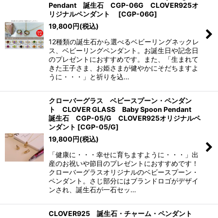
Pendant 誕生石 CGP-06G CLOVER925オ
リジナルペンダント
[
CGP-06G
]
19,800
円
(税込)
12種類の誕生石から選べるベビーリングネックレ
ス、ベビーリングペンダント。お誕生日や記念日
のプレゼントにおすすめです。また、「生まれて
きた王子さま、お姫さまが健やかにそだちますよ
うに・・・」と祈りを込…
クローバーグラス ベビースプーン・ペンダン
ト CLOVER GLASS Baby Spoon Pendant
誕生石 CGP-05/G CLOVER925オリジナルペ
ンダント
[
CGP-05/G
]
19,800
円
(税込)
「健康に・・・幸せに育ちますように・・・」出
産のお祝いや節目のプレゼントにおすすめです！
クローバーグラスオリジナルのベビースプーン・
ペンダント。さじ部分にはブランドロゴがデザイ
ンされ、誕生石が一石セッ…
CLOVER925 誕生石・チャーム・ペンダント