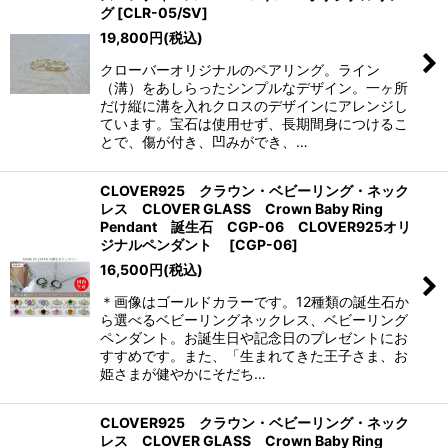
グ
[
CLR-05/SV
]
19,800
円
(税込)
クローバーオリジナルのペアリング。ライン
（溝）をあしらったシンプルなデザイン。一ヶ所
だけ縦に溝を入れクロスのデザインにアレンジし
ています。宝石は使用せず、長期間身につけるこ
とで、傷が付き、凹みができ、…
CLOVER925 クラウン・ベビーリング・ネック
レス CLOVER GLASS Crown Baby Ring
Pendant 誕生石 CGP-06 CLOVER925オリ
ジナルペンダント
[
CGP-06
]
16,500
円
(税込)
＊画像はゴールドカラーです。12種類の誕生石か
ら選べるベビーリングネックレス、ベビーリング
ペンダント。お誕生日や記念日のプレゼントにお
すすめです。また、「生まれてきた王子さま、お
姫さまが健やかにそだち…
CLOVER925 クラウン・ベビーリング・ネック
レス CLOVER GLASS Crown Baby Ring