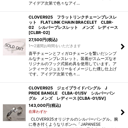
アイデア次第で色々なアイ…
CLOVER925 フラットリンクチェーンブレスレ
ット FLAT LINK CHAIN BRACELET CLBR-
02 シルバーブレスレット メンズ レディース
[
CLBR-02
]
27,500
円
(税込)
1〜2週間お時間をいただきます
喜平チェーンとフィガロチェーンを繋いだシンプ
ルなチェーンブレスレット。装着がスムーズなオ
リジナルのフック式留め具を使用しています。ア
ンティークジュエリーをイメージした燻し仕上げ
です。アイデア次第で色々…
CLOVER925 ジェイプライドバングル J
PRIDE BANGLE CLBA-01/SV シルバーバン
グル メンズ レディース
[
CLBA-01/SV
]
143,000
円
(税込)
在庫わずか
CLOVER925オリジナルのシルバーバングル。腕
に巻き付くようなリボンへ「JAPANESE