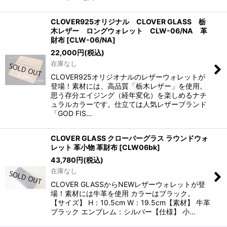
CLOVER925オリジナル CLOVER GLASS 栃
木レザー ロングウォレット CLW-06/NA 革
財布
[
CLW-06/NA
]
22,000
円
(税込)
在庫なし
CLOVER925オリジオナルのレザーウォレットが
登場！素材には、高品質「栃木レザー」を使用。
思う存分エイジング（経年変化）を楽しめるナチ
ュラルカラーです。仕立ては人気レザーブランド
「GOD FIS…
CLOVER GLASS クローバーグラス ラウンドウォ
レット 革小物 革財布
[
CLW06bk
]
43,780
円
(税込)
在庫なし
CLOVER GLASSからNEWレザーウォレットが登
場！素材には牛革を使用 カラーはブラック。
【サイズ】 H：10.5cm W：19.5cm【素材】 牛革
ブラック エンブレム：シルバー【仕様】 小…