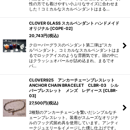
性の方でも着けやすい小ぶりなサイズに合わせま
した！コミカルなスカルペンダントはまる…
CLOVER GLASS スカルペンダント ハンドメイド
オリジナル
[
CGPE-02
]
20,743
円
(税込)
クローバーグラスのペンダント第二弾は“スカ
ル”ペンダント。コミカルなスカルペンダントはま
るでロックアイスのような雰囲気です。頭の中に
はクラッシュオパールが詰め込まれ、まるでオ
パ…
CLOVER925 アンカーチェーンブレスレット
ANCHOR CHAIN BRACELET CLBR-03 シル
バーブレスレット メンズ レディース
[
CLBR-
03
]
27,500
円
(税込)
2種類のアンカーチェーンを繋いだシンプルなチ
ェーンブレスレット。装着がスムーズなオリジナ
ルのフック式留め具を使用しています。アンティ
ークジュエリーをイメージした燻し仕上げです。