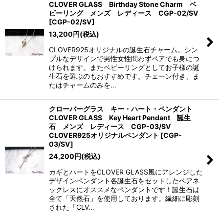
CLOVER GLASS Birthday Stone Charm ベ
ビーリング メンズ レディース CGP-02/SV
[
CGP-02/SV
]
13,200
円
(税込)
CLOVER925オリジナルの誕生石チャーム。シン
プルなデザインで男性女性問わずペアでも身につ
けられます。またベビーリングとしてお子様の誕
生石を選ぶのもおすすめです。チェーン付き、ま
たはチャームのみを…
クローバーグラス キー・ハート・ペンダント
CLOVER GLASS Key Heart Pendant 誕生
石 メンズ レディース CGP-03/SV
CLOVER925オリジナルペンダント
[
CGP-
03/SV
]
24,200
円
(税込)
カギとハートをCLOVER GLASS風にアレンジした
デザインペンダント各誕生石をセットしたペアネ
ックレスにオススメなペンダントです！誕生石は
全て「天然石」を使用しております。繊細に彫刻
された「CLV…