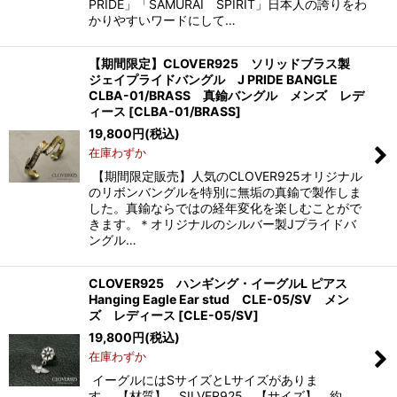
PRIDE」「SAMURAI SPIRIT」日本人の誇りをわ
かりやすいワードにして…
【期間限定】CLOVER925 ソリッドブラス製
ジェイプライドバングル J PRIDE BANGLE
CLBA-01/BRASS 真鍮バングル メンズ レデ
ィース
[
CLBA-01/BRASS
]
19,800
円
(税込)
在庫わずか
【期間限定販売】人気のCLOVER925オリジナル
のリボンバングルを特別に無垢の真鍮で製作しま
した。真鍮ならではの経年変化を楽しむことがで
きます。＊オリジナルのシルバー製Jプライドバ
ングル…
CLOVER925 ハンギング・イーグルL ピアス
Hanging Eagle Ear stud CLE-05/SV メン
ズ レディース
[
CLE-05/SV
]
19,800
円
(税込)
在庫わずか
イーグルにはSサイズとLサイズがありま
す。 【材質】 SILVER925 【サイズ】 約