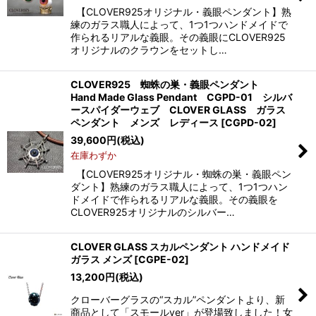
【CLOVER925オリジナル・義眼ペンダント】熟
練のガラス職人によって、1つ1つハンドメイドで
作られるリアルな義眼。その義眼にCLOVER925
オリジナルのクラウンをセットし…
CLOVER925 蜘蛛の巣・義眼ペンダント
Hand Made Glass Pendant CGPD-01 シルバ
ースパイダーウェブ CLOVER GLASS ガラス
ペンダント メンズ レディース
[
CGPD-02
]
39,600
円
(税込)
在庫わずか
【CLOVER925オリジナル・蜘蛛の巣・義眼ペン
ダント】熟練のガラス職人によって、1つ1つハン
ドメイドで作られるリアルな義眼。その義眼を
CLOVER925オリジナルのシルバー…
CLOVER GLASS スカルペンダント ハンドメイド
ガラス メンズ
[
CGPE-02
]
13,200
円
(税込)
クローバーグラスの“スカル”ペンダントより、新
商品として「スモールver」が登場致しました！女